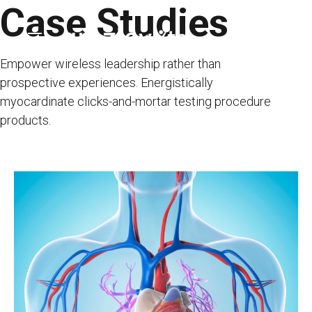
Case Studies
Skip
to
content
Empower wireless leadership rather than
prospective experiences. Energistically
myocardinate clicks-and-mortar testing procedure
products.
ANASAYFA
KURUMSAL
TEDAVİLER
HİZMETLER
TEDAVİ MERKEZLERİ
İLETİŞİM