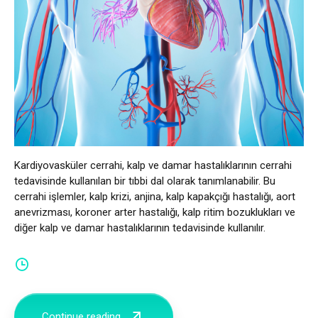
Türkçe
العربية
(
Arapça
)
Français
(
Fransızca
)
Deutsch
(
Almanca
)
Kardiyovasküler cerrahi, kalp ve damar hastalıklarının cerrahi
Italiano
(
İtalyanca
)
tedavisinde kullanılan bir tıbbi dal olarak tanımlanabilir. Bu
cerrahi işlemler, kalp krizi, anjina, kalp kapakçığı hastalığı, aort
فارسی
(
Farsça
)
anevrizması, koroner arter hastalığı, kalp ritim bozuklukları ve
diğer kalp ve damar hastalıklarının tedavisinde kullanılır.
Русский
(
Rusça
)
English
(
İngilizce
)
Español
(
İspanyolca
)
Continue reading