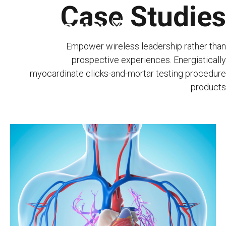
Case Studies
Ski
t
conten
Empower wireless leadership rather than
prospective experiences. Energistically
myocardinate clicks-and-mortar testing procedure
products.
صفحه نخست
سازمانی
خدمات درمانی ما
خدمات
موسسات بهداشتی مورد قرارداد ما
تماس