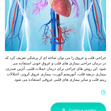
فارسی
Türkçe
(
Turkish
)
العربية
(
Arabic
)
Français
(
French
)
جراحی قلب و عروق را می توان شاخه ای از پزشکی تعریف کرد که
Deutsch
(
German
)
در درمان جراحی بیماری های قلب و عروق خونی استفاده می
شود. این روش های جراحی برای درمان حملات قلبی، آنژین صدری،
Italiano
(
Italian
)
بیماری دریچه قلب، آنوریسم آئورت، بیماری عروق کرونر، اختلالات
ریتم قلب و سایر بیماری های قلبی عروقی استفاده می شود.
Русский
(
Russian
)
English
Español
(
Spanish
)
Continue reading