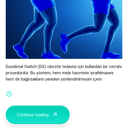
Türkçe
العربية
(
Arapça
)
Français
(
Fransızca
)
Deutsch
(
Almanca
)
Duodenal Switch (DS) obezite tedavisi için kullanılan bir cerrahi
Italiano
(
İtalyanca
)
prosedürdür. Bu yöntem, hem mide hacminin azaltılmasını
hem de bağırsakların yeniden yönlendirilmesini içerir.
فارسی
(
Farsça
)
Русский
(
Rusça
)
English
(
İngilizce
)
Continue reading
Español
(
İspanyolca
)