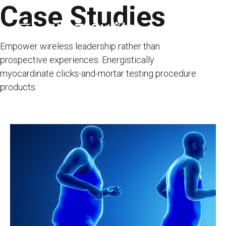
Case Studies
Skip
to
content
Empower wireless leadership rather than
prospective experiences. Energistically
myocardinate clicks-and-mortar testing procedure
products.
ANASAYFA
KURUMSAL
TEDAVİLER
HİZMETLER
TEDAVİ MERKEZLERİ
İLETİŞİM