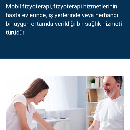
Mobil fizyoterapi, fizyoterapi hizmetlerinin
Türkçe
hasta evlerinde, iş yerlerinde veya herhangi
bir uygun ortamda verildiği bir sağlık hizmeti
العربية
(
Arapça
)
türüdür.
Français
(
Fransızca
)
Deutsch
(
Almanca
)
Italiano
(
İtalyanca
)
فارسی
(
Farsça
)
Русский
(
Rusça
)
English
(
İngilizce
)
Español
(
İspanyolca
)