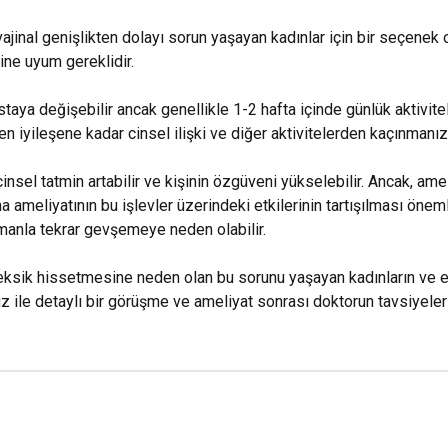
vajinal genişlikten dolayı sorun yaşayan kadınlar için bir seçenek o
rine uyum gereklidir.
taya değişebilir ancak genellikle 1-2 hafta içinde günlük aktivite
 iyileşene kadar cinsel ilişki ve diğer aktivitelerden kaçınmanız
cinsel tatmin artabilir ve kişinin özgüveni yükselebilir. Ancak, am
a ameliyatının bu işlevler üzerindeki etkilerinin tartışılması öneml
amanla tekrar gevşemeye neden olabilir.
da eksik hissetmesine neden olan bu sorunu yaşayan kadınların ve e
z ile detaylı bir görüşme ve ameliyat sonrası doktorun tavsiyele