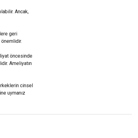
labilir. Ancak,
lere geri
 önemlidir.
eliyat öncesinde
idir. Ameliyatın
rkeklerin cinsel
rine uymanız