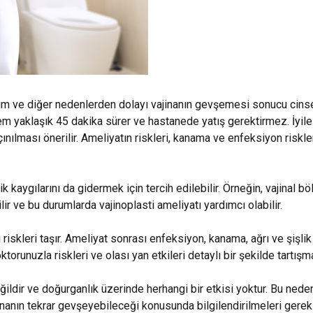
oğum ve diğer nedenlerden dolayı vajinanın gevşemesi sonucu cinsel
lem yaklaşık 45 dakika sürer ve hastanede yatış gerektirmez. İyi
nılması önerilir. Ameliyatın riskleri, kanama ve enfeksiyon riskleri
k kaygılarını da gidermek için tercih edilebilir. Örneğin, vajinal b
ir ve bu durumlarda vajinoplasti ameliyatı yardımcı olabilir.
 riskleri taşır. Ameliyat sonrası enfeksiyon, kanama, ağrı ve şişlik
orunuzla riskleri ve olası yan etkileri detaylı bir şekilde tartışm
eğildir ve doğurganlık üzerinde herhangi bir etkisi yoktur. Bu ne
inanın tekrar gevşeyebileceği konusunda bilgilendirilmeleri gereki