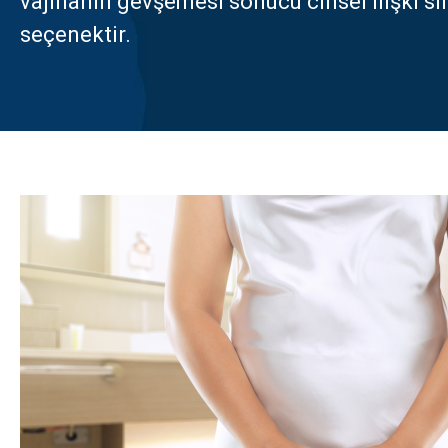
vajinanın gevşemesi sonucu cinsel ilişki sı
seçenektir.