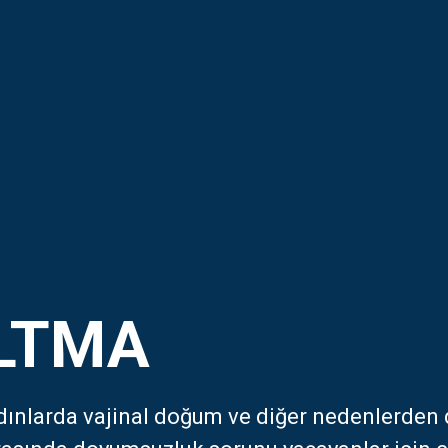
ANASAYFA
KURUMSAL
TEDAVİLER
LTMA
HİZMETLER
TEDAVİ MERKEZLERİ
adınlarda vajinal doğum ve diğer nedenlerden 
İLETİŞİM