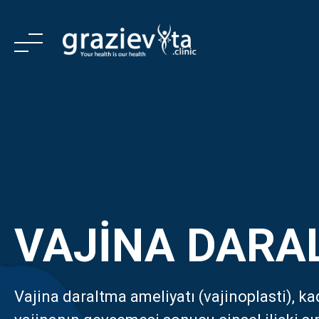
Skip
to
content
VAJİNA DARA
Vajina daraltma ameliyatı (vajinoplasti), k