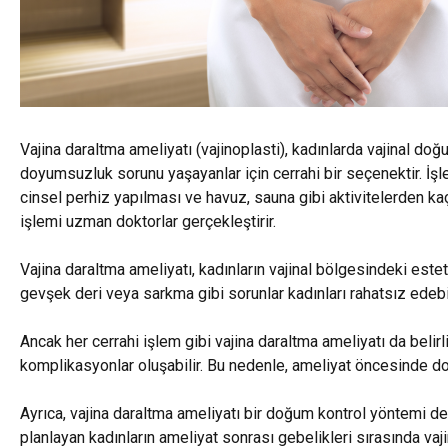
Vajina daraltma ameliyatı (vajinoplasti), kadınlarda vajinal d
doyumsuzluk sorunu yaşayanlar için cerrahi bir seçenektir. İş
cinsel perhiz yapılması ve havuz, sauna gibi aktivitelerden kaçı
işlemi uzman doktorlar gerçekleştirir.
Vajina daraltma ameliyatı, kadınların vajinal bölgesindeki esteti
gevşek deri veya sarkma gibi sorunlar kadınları rahatsız edebil
Ancak her cerrahi işlem gibi vajina daraltma ameliyatı da belirli
komplikasyonlar oluşabilir. Bu nedenle, ameliyat öncesinde dokt
Ayrıca, vajina daraltma ameliyatı bir doğum kontrol yöntemi d
planlayan kadınların ameliyat sonrası gebelikleri sırasında vaj