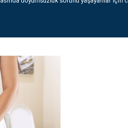
rasında doyumsuzluk sorunu yaşayanlar için ce
Türkçe
العربية
(
Arapça
)
Français
(
Fransızca
)
Deutsch
(
Almanca
)
Italiano
(
İtalyanca
)
فارسی
(
Farsça
)
Русский
(
Rusça
)
English
(
İngilizce
)
Español
(
İspanyolca
)