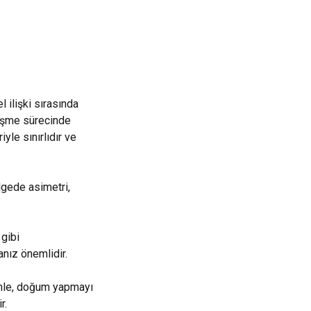
 ilişki sırasında
leşme sürecinde
yle sınırlıdır ve
ölgede asimetri,
 gibi
anız önemlidir.
denle, doğum yapmayı
r.