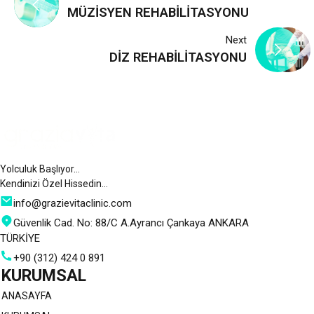
MÜZİSYEN REHABİLİTASYONU
gezinmesi
Next
DİZ REHABİLİTASYONU
Yolculuk Başlıyor…
Kendinizi Özel Hissedin…
info@grazievitaclinic.com
Güvenlik Cad. No: 88/C A.Ayrancı Çankaya ANKARA
TÜRKİYE
+90 (312) 424 0 891
KURUMSAL
ANASAYFA