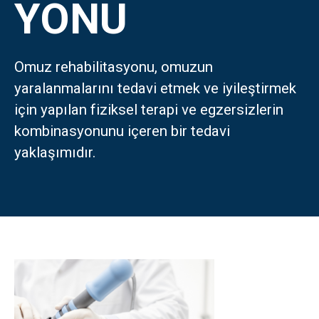
YONU
Türkçe
Omuz rehabilitasyonu, omuzun
العربية
(
Arapça
)
yaralanmalarını tedavi etmek ve iyileştirmek
Français
(
Fransızca
)
için yapılan fiziksel terapi ve egzersizlerin
kombinasyonunu içeren bir tedavi
Deutsch
(
Almanca
)
yaklaşımıdır.
Italiano
(
İtalyanca
)
فارسی
(
Farsça
)
Русский
(
Rusça
)
English
(
İngilizce
)
Español
(
İspanyolca
)