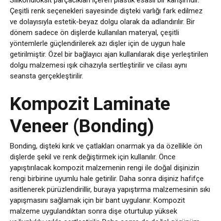
Silikondioksit parçacıkları içeren plastik esaslı bir karışımdır.
Çeşitli renk seçenekleri sayesinde dişteki varlığı fark edilmez
ve dolayısıyla estetik-beyaz dolgu olarak da adlandırılır. Bir
dönem sadece ön dişlerde kullanılan materyal, çeşitli
yöntemlerle güçlendirilerek azı dişler için de uygun hale
getirilmiştir. Özel bir bağlayıcı ajan kullanılarak dişe yerleştirilen
dolgu malzemesi ışık cihazıyla sertleştirilir ve cilası aynı
seansta gerçekleştirilir.
Kompozit Laminate
Veneer (Bonding)
Bonding, dişteki kırık ve çatlakları onarmak ya da özellikle ön
dişlerde şekil ve renk değiştirmek için kullanılır. Önce
yapıştırılacak kompozit malzemenin rengi ile doğal dişinizin
rengi birbirine uyumlu hale getirilir. Daha sonra dişiniz hafifçe
asitlenerek pürüzlendirillir, buraya yapıştırma malzemesinin sıkı
yapışmasını sağlamak için bir bant uygulanır. Kompozit
malzeme uygulandıktan sonra dişe oturtulup yüksek