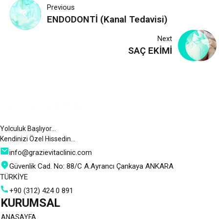
Yazı
Previous
ENDODONTİ (Kanal Tedavisi)
gezinmesi
Next
SAÇ EKİMİ
Yolculuk Başlıyor…
Kendinizi Özel Hissedin…
info@grazievitaclinic.com
Güvenlik Cad. No: 88/C A.Ayrancı Çankaya ANKARA
TÜRKİYE
+90 (312) 424 0 891
KURUMSAL
ANASAYFA