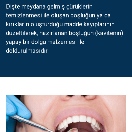
Dişte meydana gelmiş çürüklerin
Türkçe
temizlenmesi ile oluşan boşluğun ya da
kırıkların oluşturduğu madde kayıplarının
العربية
(
Arapça
)
düzeltilerek, hazırlanan boşluğun (kavitenin)
yapay bir dolgu malzemesi ile
Français
(
Fransızca
)
doldurulmasıdır.
Deutsch
(
Almanca
)
Italiano
(
İtalyanca
)
فارسی
(
Farsça
)
Русский
(
Rusça
)
English
(
İngilizce
)
Español
(
İspanyolca
)