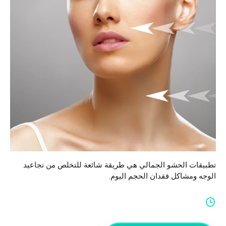
العربية
Türkçe
(
التركية
)
Français
(
الفرنسية
)
Deutsch
(
الألمانية
)
Italiano
(
الإيطالية
)
فارسی
(
الفارسية
)
تطبيقات الحشو الجمالي هي طريقة شائعة للتخلص من تجاعيد
Русский
(
الروسية
)
الوجه ومشاكل فقدان الحجم اليوم.
English
(
الإنجليزية
)
Español
(
الأسبانية
)