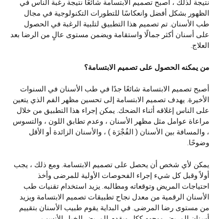
نتيجة لذلك ، أصبح تصميم الابتسامة شائعًا نتيجة رغبة الناس في
الظهور بشكل أفضل وانعكاسًا للتطورات التكنولوجية في مجال
طب الأسنان. تم تصميم هذا التطبيق لتلبية الرغبة في الحصول
على أسنان أكثر جمالًا واستقامة ويضمن مستوى عالٍ من الرضا بعد
العلاج.
من
يمكنه
الحصول
على
تصميم
الابتسامة؟
أصبح تصميم الابتسامة شائعًا جدًا في طب الأسنان في السنوات
الأخيرة. يهدف تصميم الابتسامة إلى تحسين مظهر الفم الذي يتعين
على الناس إغلاقه أثناء الضحك. يمكن إجراء هذا التطبيق من خلال
مراعاة عوامل مثل مظهر الأسنان ، وعدم تطابق اللون ، والتسوس
، والمسافة بين الأسنان ( الفُجْرَة ) ، والأسنان الزائدة أو الأقل
وضوحًا.
يمكن لأي شخص أن يحصل على تصميم الابتسامة. ومع ذلك ، يجب
أولاً وقبل كل شيء إجراء الفحوصات الأولية للمرضى وأخذ
احتياجات المريض وتوقعاته ومطالبه. يزيد استخدام تقنيات طب
الأسنان الرقمية من معدل نجاح تطبيقات تصميم الابتسامة ويزيد
من مستوى رضا المرضى. في البداية يقوم طبيب الأسنان بتقييم
أسنان المريض ووجهه ككل ويقدم للمريض الخيار الأنسب.