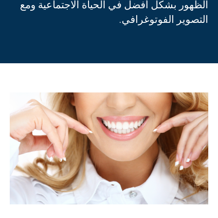
الظهور بشكل أفضل في الحياة الاجتماعية ومع
التصوير الفوتوغرافي.
العربية
Türkçe
(
التركية
)
Français
(
الفرنسية
)
Deutsch
(
الألمانية
)
Italiano
(
الإيطالية
)
فارسی
(
الفارسية
)
Русский
(
الروسية
)
English
(
الإنجليزية
)
Español
(
الأسبانية
)