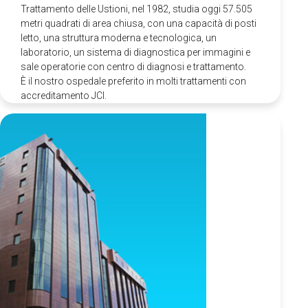
Trattamento delle Ustioni, nel 1982, studia oggi 57.505
metri quadrati di area chiusa, con una capacità di posti
Italiano
letto, una struttura moderna e tecnologica, un
laboratorio, un sistema di diagnostica per immagini e
Türkçe
(
Turco
)
sale operatorie con centro di diagnosi e trattamento.
È il nostro ospedale preferito in molti trattamenti con
accreditamento JCI.
العربية
(
Arabo
)
Français
(
Francese
)
Deutsch
(
Tedesco
)
فارسی
(
Persiano
)
Русский
(
Russo
)
English
(
Inglese
)
Español
(
Spagnolo
)