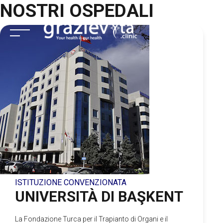
NOSTRI OSPEDALI
Skip
to
content
PAGINA PRINCIPALE
AZIENDALE
SERVIZI DI CURA
SERVIZI
ISTITUZIONE CONVENZIONATA
CENTRI DI TRATTAMENTO
UNIVERSITÀ DI BAŞKENT
CONTATTO
La Fondazione Turca per il Trapianto di Organi e il