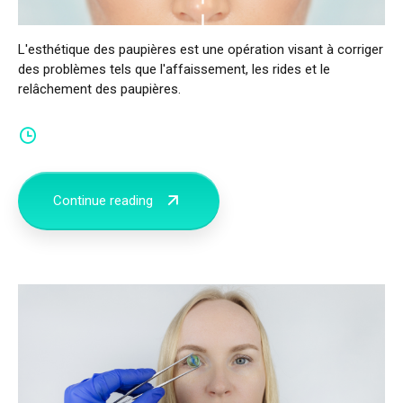
CONTACT
L'esthétique des paupières est une opération visant à corriger
Français
des problèmes tels que l'affaissement, les rides et le
relâchement des paupières.
Türkçe
(
Turc
)
العربية
(
Arabe
)
Deutsch
(
Allemand
)
Continue reading
Italiano
(
Italien
)
فارسی
(
Perse
)
Русский
(
Russe
)
English
(
Anglais
)