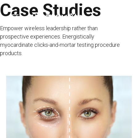
Case Studies
Skip
to
content
Empower wireless leadership rather than
prospective experiences. Energistically
myocardinate clicks-and-mortar testing procedure
products.
PAGE D’ACCUEIL
Entreprise
SERVICES DE TRAITEMENT
SERVICES
ÉTABLISSEMENTS DE SANTÉ SOUS
CONTRAT