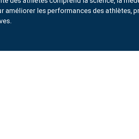
anté des athlètes comprend la science, la méd
CONTACT
r améliorer les performances des athlètes, pr
ves.
Français
Türkçe
(
Turc
)
العربية
(
Arabe
)
Deutsch
(
Allemand
)
Italiano
(
Italien
)
فارسی
(
Perse
)
Русский
(
Russe
)
English
(
Anglais
)