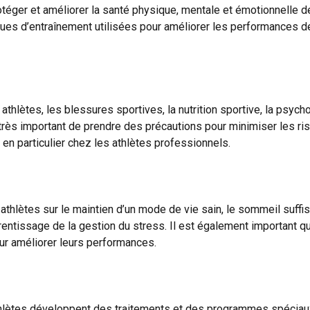
téger et améliorer la santé physique, mentale et émotionnelle de 
ues d’entraînement utilisées pour améliorer les performances de
thlètes, les blessures sportives, la nutrition sportive, la psych
t très important de prendre des précautions pour minimiser les r
 en particulier chez les athlètes professionnels.
hlètes sur le maintien d’un mode de vie sain, le sommeil suffisa
pprentissage de la gestion du stress. Il est également important q
our améliorer leurs performances.
athlètes développent des traitements et des programmes spéciau