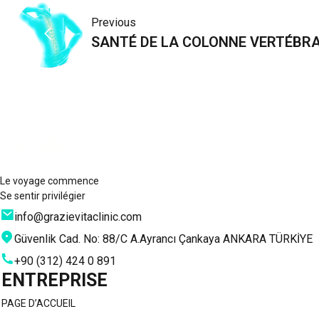
Navigation
Previous
de
SANTÉ DE LA COLONNE VERTÉBR
l’article
Le voyage commence
Se sentir privilégier
info@grazievitaclinic.com
Güvenlik Cad. No: 88/C A.Ayrancı Çankaya ANKARA TÜRKİYE
+90 (312) 424 0 891
ENTREPRISE
PAGE D’ACCUEIL