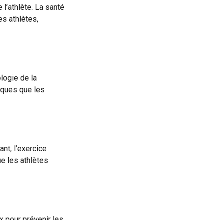
l’athlète. La santé
s athlètes,
ologie de la
isques que les
nt, l’exercice
ue les athlètes
x pour prévenir les