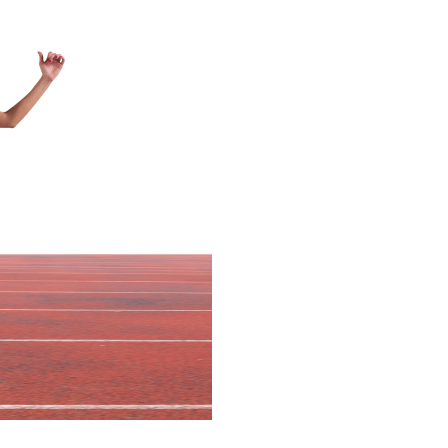
Español
(
Espagnol
)