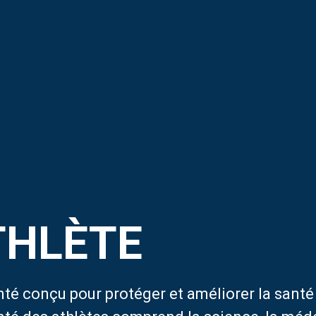
PAGE D’ACCUEIL
Entreprise
SERVICES DE TRAITEMENT
THLÈTE
SERVICES
ÉTABLISSEMENTS DE SANTÉ SOUS
CONTRAT
nté conçu pour protéger et améliorer la santé