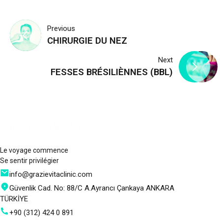
Navigation
Previous
CHIRURGIE DU NEZ
de
Next
l’article
FESSES BRÉSILIÈNNES (BBL)
Le voyage commence
Se sentir privilégier
info@grazievitaclinic.com
Güvenlik Cad. No: 88/C A.Ayrancı Çankaya ANKARA
TÜRKİYE
+90 (312) 424 0 891