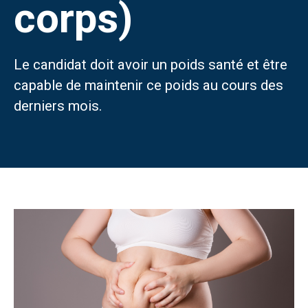
corps)
CONTACT
Français
Le candidat doit avoir un poids santé et être
Türkçe
(
Turc
)
capable de maintenir ce poids au cours des
derniers mois.
العربية
(
Arabe
)
Deutsch
(
Allemand
)
Italiano
(
Italien
)
فارسی
(
Perse
)
Русский
(
Russe
)
English
(
Anglais
)