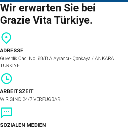
Wir erwarten Sie bei
Deutsch
Grazie Vita Türkiye.
Türkçe
(
Türkisch
)
العربية
(
Arabisch
)
ADRESSE
Français
(
Französisch
)
Güvenlik Cad. No: 88/B A.Ayrancı - Çankaya / ANKARA
TÜRKİYE
Italiano
(
Italienisch
)
فارسی
(
Persisch
)
ARBEITSZEIT
Русский
(
Russisch
)
WIR SIND 24/7 VERFÜGBAR.
English
(
Englisch
)
SOZIALEN MEDIEN
Español
(
Spanisch
)