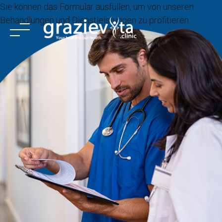
Skip
Sie können das Formular ausfüllen, um von unseren
to
Behandlungen und Dienstleistungen zu profitieren.
content
STARTSEİTE
INSTITUTIONELL
BEHANDLUNGSLEISTUNGEN
DIENSTLEISTUNGEN
Behandlungszentren
KONTAKT