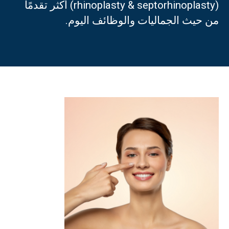
(rhinoplasty & septorhinoplasty) أكثر تقدمًا
من حيث الجماليات والوظائف اليوم.
العربية
Türkçe
(
التركية
)
Français
(
الفرنسية
)
Deutsch
(
الألمانية
)
Italiano
(
الإيطالية
)
فارسی
(
الفارسية
)
Русский
(
الروسية
)
English
(
الإنجليزية
)
Español
(
الأسبانية
)