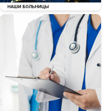
НАШИ БОЛЬНИЦЫ
Русский
Türkçe
(
Турецкий
)
العربية
(
Арабский
)
Français
(
Французский
)
Deutsch
(
Немецкий
)
Italiano
(
Итальянский
)
فارسی
(
Персидский
)
English
(
Английский
)
Español
(
Испанский
)